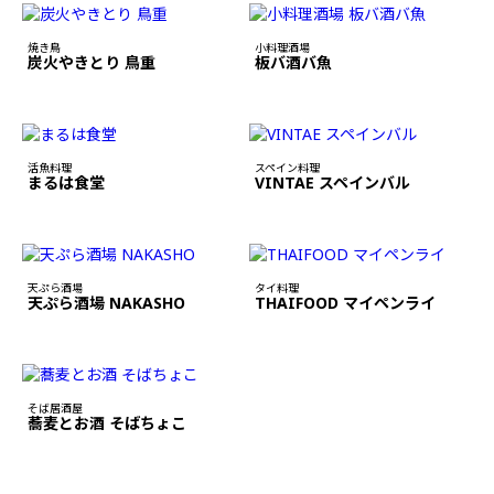
焼き鳥
小料理酒場
炭火やきとり 鳥重
板バ酒バ魚
活魚料理
スペイン料理
まるは食堂
VINTAE スペインバル
天ぷら酒場
タイ料理
天ぷら酒場 NAKASHO
THAIFOOD マイペンライ
そば居酒屋
蕎麦とお酒 そばちょこ