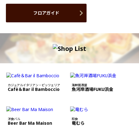
フロアガイド
カジュアルイタリアン・ピッツェリア
海鮮居酒屋
Cafè＆Bar il Bamboccio
魚河岸酒場FUKU浜金
洋食バル
和食
Beer Bar Ma Maison
竜むら