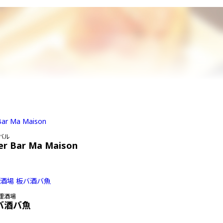
バル
er Bar Ma Maison
理酒場
バ酒バ魚