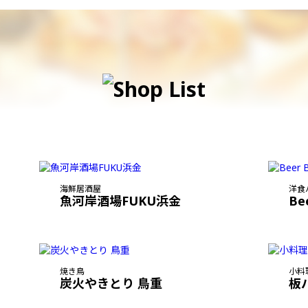
海鮮居酒屋
洋食
魚河岸酒場FUKU浜金
Be
焼き鳥
小料
炭火やきとり 鳥重
板