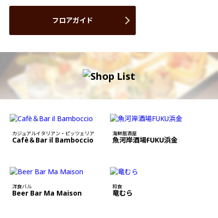
フロアガイド
カジュアルイタリアン・ピッツェリア
海鮮居酒屋
Cafè＆Bar il Bamboccio
魚河岸酒場FUKU浜金
洋食バル
和食
Beer Bar Ma Maison
竜むら