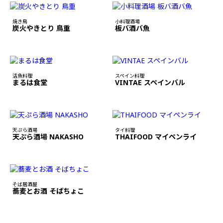
焼き鳥
小料理酒場
炭火やきとり 鳥重
板バ酒バ魚
活魚料理
スペイン料理
まるは食堂
VINTAE スペインバル
天ぷら酒場
タイ料理
天ぷら酒場 NAKASHO
THAIFOOD マイペンライ
そば居酒屋
蕎麦とお酒 そばちょこ