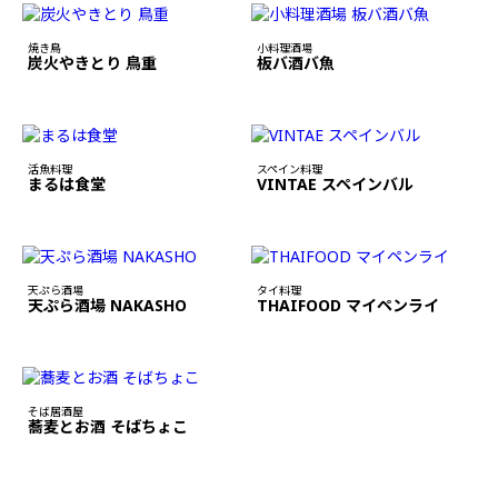
焼き鳥
小料理酒場
炭火やきとり 鳥重
板バ酒バ魚
活魚料理
スペイン料理
まるは食堂
VINTAE スペインバル
天ぷら酒場
タイ料理
天ぷら酒場 NAKASHO
THAIFOOD マイペンライ
そば居酒屋
蕎麦とお酒 そばちょこ