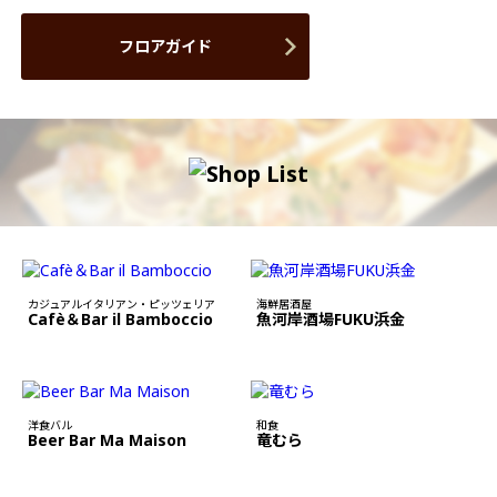
フロアガイド
カジュアルイタリアン・ピッツェリア
海鮮居酒屋
Cafè＆Bar il Bamboccio
魚河岸酒場FUKU浜金
洋食バル
和食
Beer Bar Ma Maison
竜むら