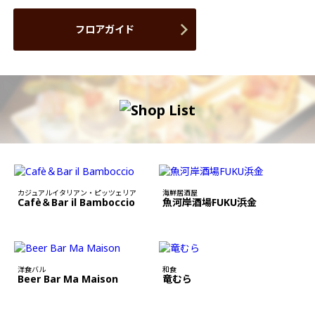
フロアガイド
カジュアルイタリアン・ピッツェリア
海鮮居酒屋
Cafè＆Bar il Bamboccio
魚河岸酒場FUKU浜金
洋食バル
和食
Beer Bar Ma Maison
竜むら