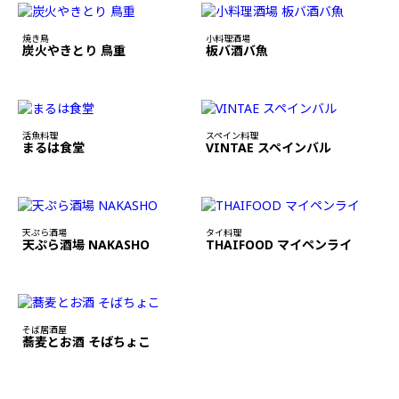
焼き鳥
小料理酒場
炭火やきとり 鳥重
板バ酒バ魚
活魚料理
スペイン料理
まるは食堂
VINTAE スペインバル
天ぷら酒場
タイ料理
天ぷら酒場 NAKASHO
THAIFOOD マイペンライ
そば居酒屋
蕎麦とお酒 そばちょこ