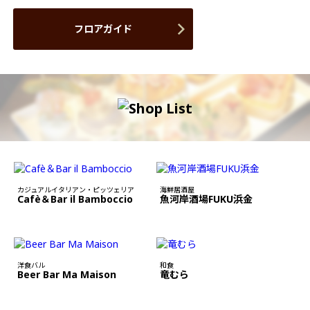
フロアガイド
カジュアルイタリアン・ピッツェリア
海鮮居酒屋
Cafè＆Bar il Bamboccio
魚河岸酒場FUKU浜金
洋食バル
和食
Beer Bar Ma Maison
竜むら