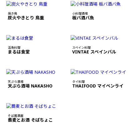
焼き鳥
小料理酒場
炭火やきとり 鳥重
板バ酒バ魚
活魚料理
スペイン料理
まるは食堂
VINTAE スペインバル
天ぷら酒場
タイ料理
天ぷら酒場 NAKASHO
THAIFOOD マイペンライ
そば居酒屋
蕎麦とお酒 そばちょこ