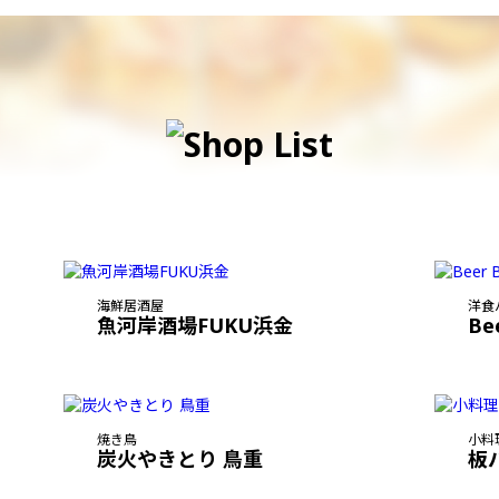
海鮮居酒屋
洋食
魚河岸酒場FUKU浜金
Be
焼き鳥
小料
炭火やきとり 鳥重
板