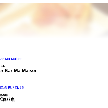
バル
er Bar Ma Maison
理酒場
バ酒バ魚