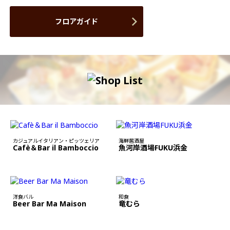
フロアガイド
カジュアルイタリアン・ピッツェリア
海鮮居酒屋
Cafè＆Bar il Bamboccio
魚河岸酒場FUKU浜金
洋食バル
和食
Beer Bar Ma Maison
竜むら