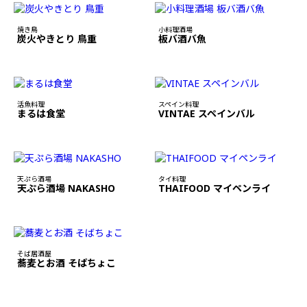
焼き鳥
小料理酒場
炭火やきとり 鳥重
板バ酒バ魚
活魚料理
スペイン料理
まるは食堂
VINTAE スペインバル
天ぷら酒場
タイ料理
天ぷら酒場 NAKASHO
THAIFOOD マイペンライ
そば居酒屋
蕎麦とお酒 そばちょこ