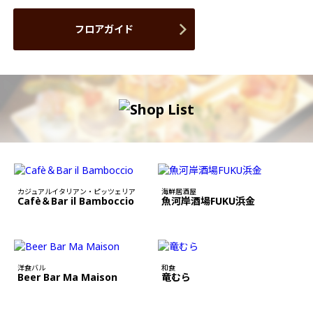
フロアガイド
カジュアルイタリアン・ピッツェリア
海鮮居酒屋
Cafè＆Bar il Bamboccio
魚河岸酒場FUKU浜金
洋食バル
和食
Beer Bar Ma Maison
竜むら