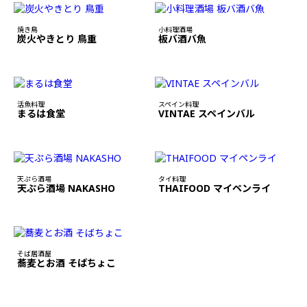
焼き鳥
小料理酒場
炭火やきとり 鳥重
板バ酒バ魚
活魚料理
スペイン料理
まるは食堂
VINTAE スペインバル
天ぷら酒場
タイ料理
天ぷら酒場 NAKASHO
THAIFOOD マイペンライ
そば居酒屋
蕎麦とお酒 そばちょこ