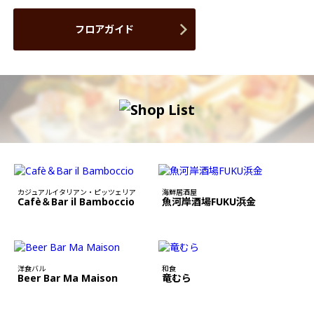
フロアガイド
カジュアルイタリアン・ピッツェリア
海鮮居酒屋
Cafè＆Bar il Bamboccio
魚河岸酒場FUKU浜金
洋食バル
和食
Beer Bar Ma Maison
竜むら