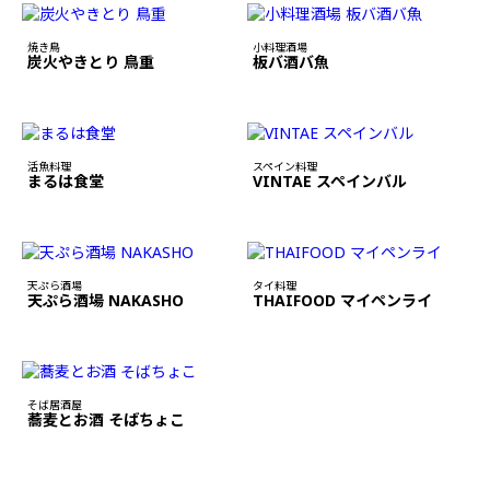
焼き鳥
小料理酒場
炭火やきとり 鳥重
板バ酒バ魚
活魚料理
スペイン料理
まるは食堂
VINTAE スペインバル
天ぷら酒場
タイ料理
天ぷら酒場 NAKASHO
THAIFOOD マイペンライ
そば居酒屋
蕎麦とお酒 そばちょこ