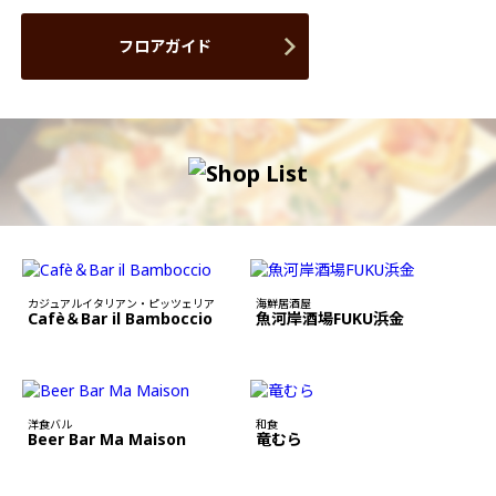
フロアガイド
カジュアルイタリアン・ピッツェリア
海鮮居酒屋
Cafè＆Bar il Bamboccio
魚河岸酒場FUKU浜金
洋食バル
和食
Beer Bar Ma Maison
竜むら