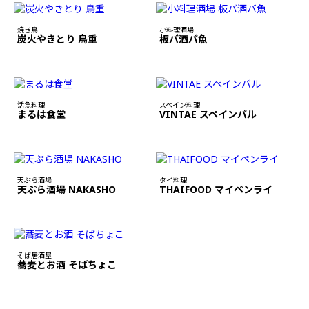
焼き鳥
小料理酒場
炭火やきとり 鳥重
板バ酒バ魚
活魚料理
スペイン料理
まるは食堂
VINTAE スペインバル
天ぷら酒場
タイ料理
天ぷら酒場 NAKASHO
THAIFOOD マイペンライ
そば居酒屋
蕎麦とお酒 そばちょこ