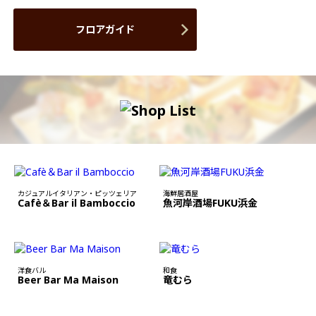
フロアガイド
カジュアルイタリアン・ピッツェリア
海鮮居酒屋
Cafè＆Bar il Bamboccio
魚河岸酒場FUKU浜金
洋食バル
和食
Beer Bar Ma Maison
竜むら