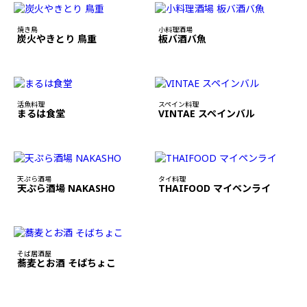
焼き鳥
小料理酒場
炭火やきとり 鳥重
板バ酒バ魚
活魚料理
スペイン料理
まるは食堂
VINTAE スペインバル
天ぷら酒場
タイ料理
天ぷら酒場 NAKASHO
THAIFOOD マイペンライ
そば居酒屋
蕎麦とお酒 そばちょこ