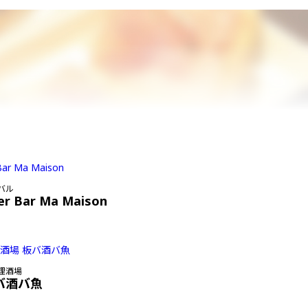
バル
er Bar Ma Maison
理酒場
バ酒バ魚