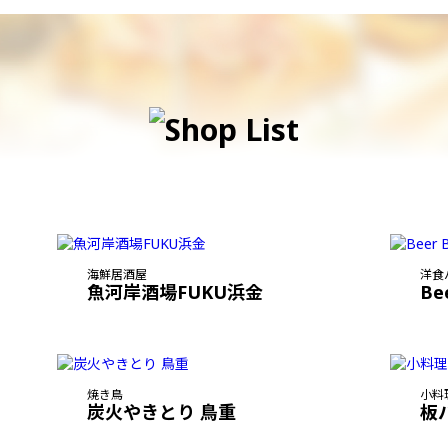
海鮮居酒屋
洋食
魚河岸酒場FUKU浜金
Be
焼き鳥
小料
炭火やきとり 鳥重
板