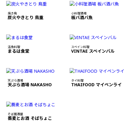
焼き鳥
小料理酒場
炭火やきとり 鳥重
板バ酒バ魚
活魚料理
スペイン料理
まるは食堂
VINTAE スペインバル
天ぷら酒場
タイ料理
天ぷら酒場 NAKASHO
THAIFOOD マイペンライ
そば居酒屋
蕎麦とお酒 そばちょこ