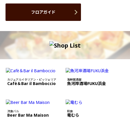
フロアガイド
カジュアルイタリアン・ピッツェリア
海鮮居酒屋
Cafè＆Bar il Bamboccio
魚河岸酒場FUKU浜金
洋食バル
和食
Beer Bar Ma Maison
竜むら