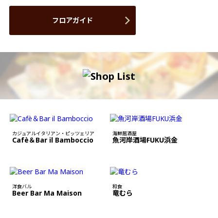
フロアガイド
カジュアルイタリアン・ピッツェリア
海鮮居酒屋
Cafè＆Bar il Bamboccio
魚河岸酒場FUKU浜金
洋食バル
和食
Beer Bar Ma Maison
竜むら