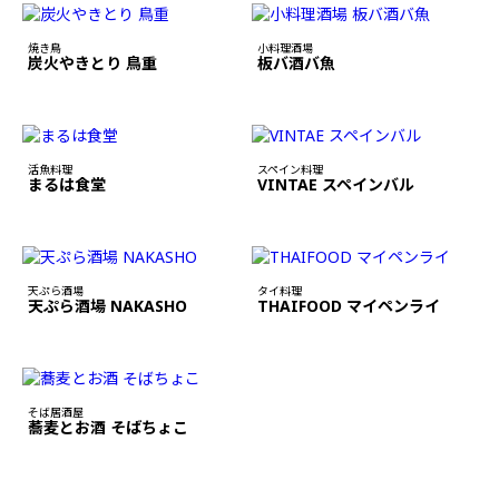
焼き鳥
小料理酒場
炭火やきとり 鳥重
板バ酒バ魚
活魚料理
スペイン料理
まるは食堂
VINTAE スペインバル
天ぷら酒場
タイ料理
天ぷら酒場 NAKASHO
THAIFOOD マイペンライ
そば居酒屋
蕎麦とお酒 そばちょこ