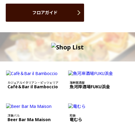
フロアガイド
カジュアルイタリアン・ピッツェリア
海鮮居酒屋
Cafè＆Bar il Bamboccio
魚河岸酒場FUKU浜金
洋食バル
和食
Beer Bar Ma Maison
竜むら