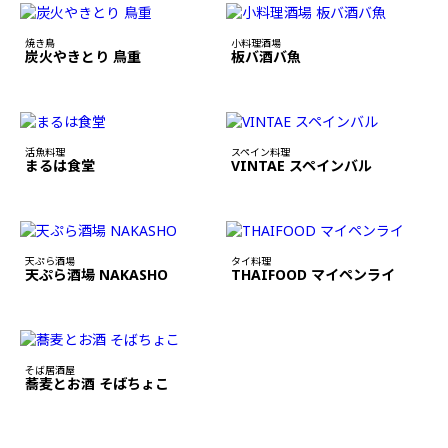
焼き鳥
小料理酒場
炭火やきとり 鳥重
板バ酒バ魚
活魚料理
スペイン料理
まるは食堂
VINTAE スペインバル
天ぷら酒場
タイ料理
天ぷら酒場 NAKASHO
THAIFOOD マイペンライ
そば居酒屋
蕎麦とお酒 そばちょこ