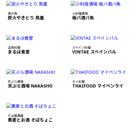
焼き鳥
小料理酒場
炭火やきとり 鳥重
板バ酒バ魚
活魚料理
スペイン料理
まるは食堂
VINTAE スペインバル
天ぷら酒場
タイ料理
天ぷら酒場 NAKASHO
THAIFOOD マイペンライ
そば居酒屋
蕎麦とお酒 そばちょこ