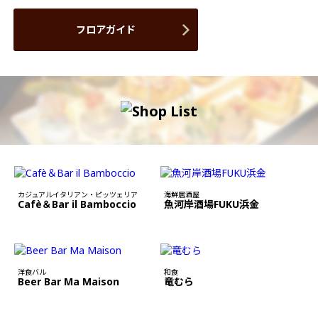
フロアガイド
カジュアルイタリアン・ピッツェリア
海鮮居酒屋
Cafè＆Bar il Bamboccio
魚河岸酒場FUKU浜金
洋食バル
和食
Beer Bar Ma Maison
竜むら