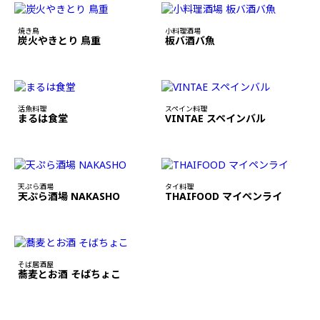
焼き鳥
小料理酒場
炭火やきとり 鳥重
板バ酒バ魚
活魚料理
スペイン料理
まるは食堂
VINTAE スペインバル
天ぷら酒場
タイ料理
天ぷら酒場 NAKASHO
THAIFOOD マイペンライ
そば居酒屋
蕎麦とお酒 そばちょこ