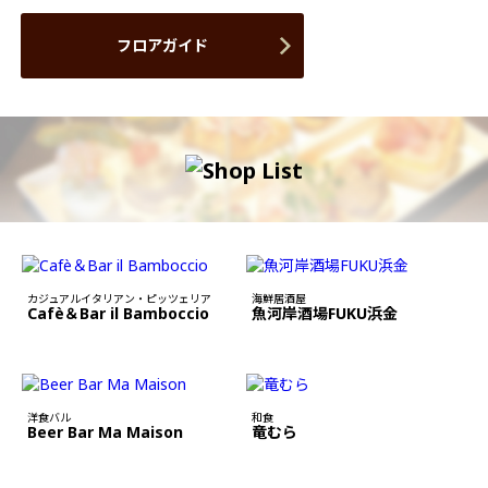
フロアガイド
カジュアルイタリアン・ピッツェリア
海鮮居酒屋
Cafè＆Bar il Bamboccio
魚河岸酒場FUKU浜金
洋食バル
和食
Beer Bar Ma Maison
竜むら