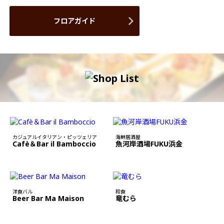
フロアガイド
カジュアルイタリアン・ピッツェリア
海鮮居酒屋
Cafè＆Bar il Bamboccio
魚河岸酒場FUKU浜金
洋食バル
和食
Beer Bar Ma Maison
竜むら