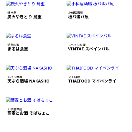
焼き鳥
小料理酒場
炭火やきとり 鳥重
板バ酒バ魚
活魚料理
スペイン料理
まるは食堂
VINTAE スペインバル
天ぷら酒場
タイ料理
天ぷら酒場 NAKASHO
THAIFOOD マイペンライ
そば居酒屋
蕎麦とお酒 そばちょこ