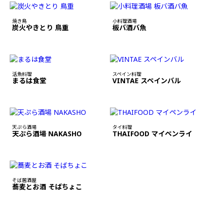
焼き鳥
小料理酒場
炭火やきとり 鳥重
板バ酒バ魚
活魚料理
スペイン料理
まるは食堂
VINTAE スペインバル
天ぷら酒場
タイ料理
天ぷら酒場 NAKASHO
THAIFOOD マイペンライ
そば居酒屋
蕎麦とお酒 そばちょこ