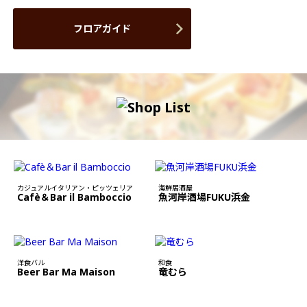
フロアガイド
カジュアルイタリアン・ピッツェリア
海鮮居酒屋
Cafè＆Bar il Bamboccio
魚河岸酒場FUKU浜金
洋食バル
和食
Beer Bar Ma Maison
竜むら