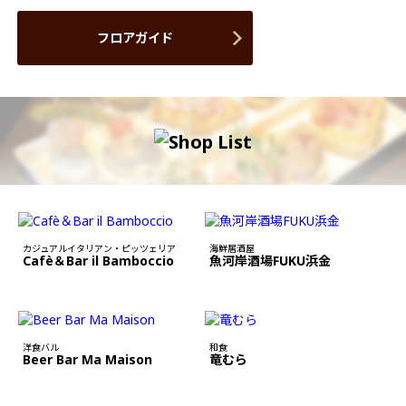
フロアガイド
カジュアルイタリアン・ピッツェリア
海鮮居酒屋
Cafè＆Bar il Bamboccio
魚河岸酒場FUKU浜金
洋食バル
和食
Beer Bar Ma Maison
竜むら