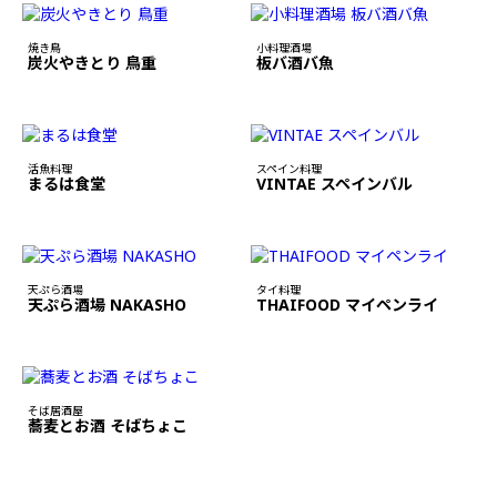
焼き鳥
小料理酒場
炭火やきとり 鳥重
板バ酒バ魚
活魚料理
スペイン料理
まるは食堂
VINTAE スペインバル
天ぷら酒場
タイ料理
天ぷら酒場 NAKASHO
THAIFOOD マイペンライ
そば居酒屋
蕎麦とお酒 そばちょこ