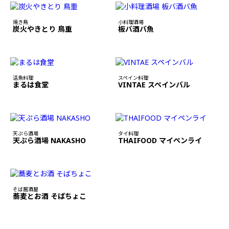
焼き鳥
小料理酒場
炭火やきとり 鳥重
板バ酒バ魚
活魚料理
スペイン料理
まるは食堂
VINTAE スペインバル
天ぷら酒場
タイ料理
天ぷら酒場 NAKASHO
THAIFOOD マイペンライ
そば居酒屋
蕎麦とお酒 そばちょこ