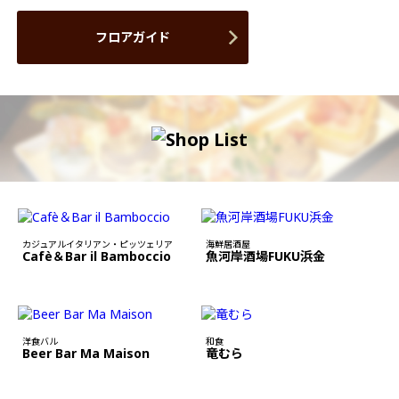
フロアガイド
カジュアルイタリアン・ピッツェリア
海鮮居酒屋
Cafè＆Bar il Bamboccio
魚河岸酒場FUKU浜金
洋食バル
和食
Beer Bar Ma Maison
竜むら