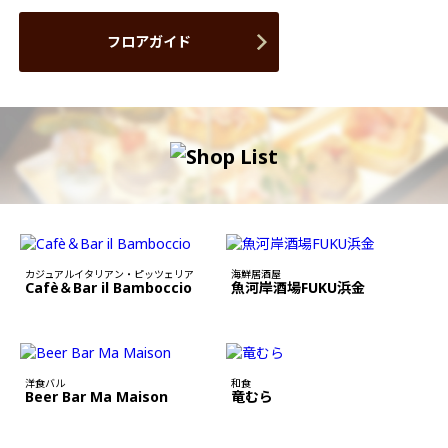
フロアガイド
カジュアルイタリアン・ピッツェリア
海鮮居酒屋
Cafè＆Bar il Bamboccio
魚河岸酒場FUKU浜金
洋食バル
和食
Beer Bar Ma Maison
竜むら