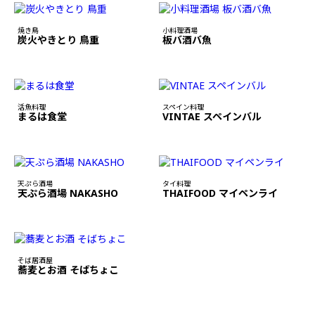
焼き鳥
小料理酒場
炭火やきとり 鳥重
板バ酒バ魚
活魚料理
スペイン料理
まるは食堂
VINTAE スペインバル
天ぷら酒場
タイ料理
天ぷら酒場 NAKASHO
THAIFOOD マイペンライ
そば居酒屋
蕎麦とお酒 そばちょこ