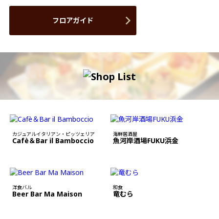
フロアガイド
カジュアルイタリアン・ピッツェリア
海鮮居酒屋
Cafè＆Bar il Bamboccio
魚河岸酒場FUKU浜金
洋食バル
和食
Beer Bar Ma Maison
竜むら