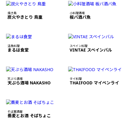
焼き鳥
小料理酒場
炭火やきとり 鳥重
板バ酒バ魚
活魚料理
スペイン料理
まるは食堂
VINTAE スペインバル
天ぷら酒場
タイ料理
天ぷら酒場 NAKASHO
THAIFOOD マイペンライ
そば居酒屋
蕎麦とお酒 そばちょこ