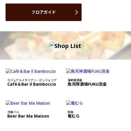
フロアガイド
カジュアルイタリアン・ピッツェリア
海鮮居酒屋
Cafè＆Bar il Bamboccio
魚河岸酒場FUKU浜金
洋食バル
和食
Beer Bar Ma Maison
竜むら