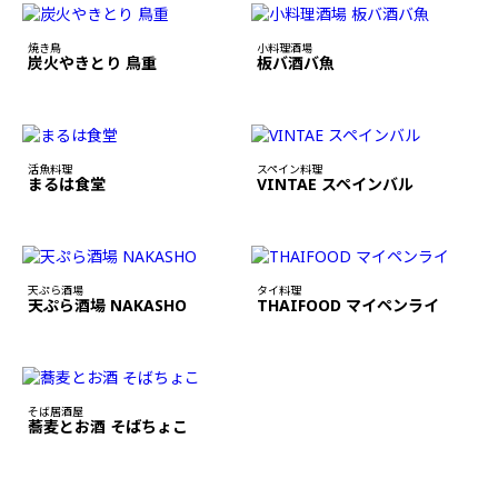
焼き鳥
小料理酒場
炭火やきとり 鳥重
板バ酒バ魚
活魚料理
スペイン料理
まるは食堂
VINTAE スペインバル
天ぷら酒場
タイ料理
天ぷら酒場 NAKASHO
THAIFOOD マイペンライ
そば居酒屋
蕎麦とお酒 そばちょこ