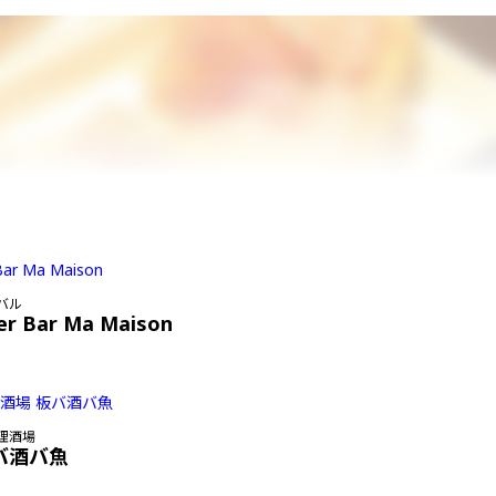
バル
er Bar Ma Maison
理酒場
バ酒バ魚