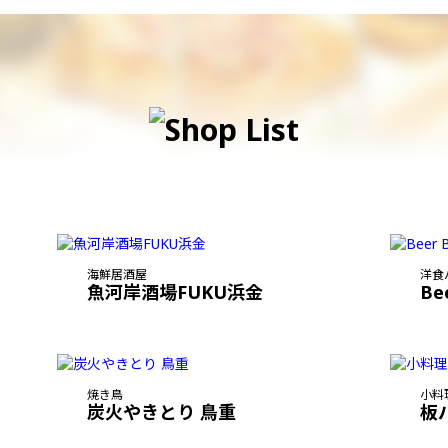
海鮮居酒屋
洋食
魚河岸酒場FUKU浜金
Be
焼き鳥
小料
炭火やきとり 鳥重
板