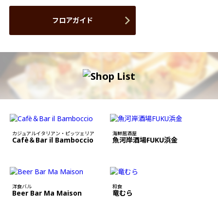
フロアガイド
カジュアルイタリアン・ピッツェリア
海鮮居酒屋
Cafè＆Bar il Bamboccio
魚河岸酒場FUKU浜金
洋食バル
和食
Beer Bar Ma Maison
竜むら