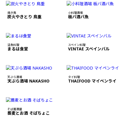
焼き鳥
小料理酒場
炭火やきとり 鳥重
板バ酒バ魚
活魚料理
スペイン料理
まるは食堂
VINTAE スペインバル
天ぷら酒場
タイ料理
天ぷら酒場 NAKASHO
THAIFOOD マイペンライ
そば居酒屋
蕎麦とお酒 そばちょこ