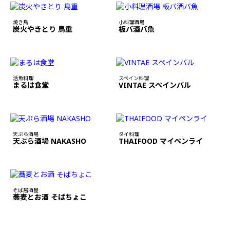
焼き鳥
小料理酒場
炭火やきとり 鳥重
板バ酒バ魚
活魚料理
スペイン料理
まるは食堂
VINTAE スペインバル
天ぷら酒場
タイ料理
天ぷら酒場 NAKASHO
THAIFOOD マイペンライ
そば居酒屋
蕎麦とお酒 そばちょこ