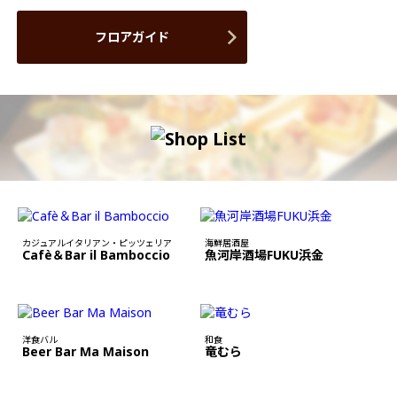
フロアガイド
カジュアルイタリアン・ピッツェリア
海鮮居酒屋
Cafè＆Bar il Bamboccio
魚河岸酒場FUKU浜金
洋食バル
和食
Beer Bar Ma Maison
竜むら