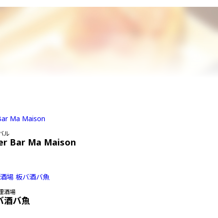
バル
er Bar Ma Maison
理酒場
バ酒バ魚