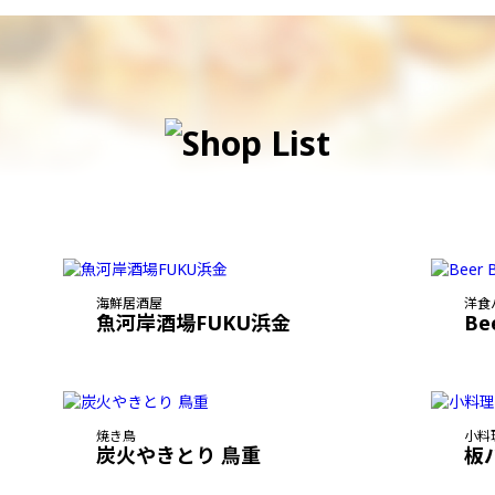
海鮮居酒屋
洋食
魚河岸酒場FUKU浜金
Be
焼き鳥
小料
炭火やきとり 鳥重
板