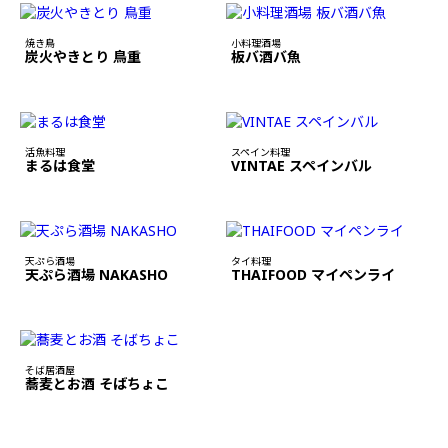
焼き鳥
小料理酒場
炭火やきとり 鳥重
板バ酒バ魚
活魚料理
スペイン料理
まるは食堂
VINTAE スペインバル
天ぷら酒場
タイ料理
天ぷら酒場 NAKASHO
THAIFOOD マイペンライ
そば居酒屋
蕎麦とお酒 そばちょこ