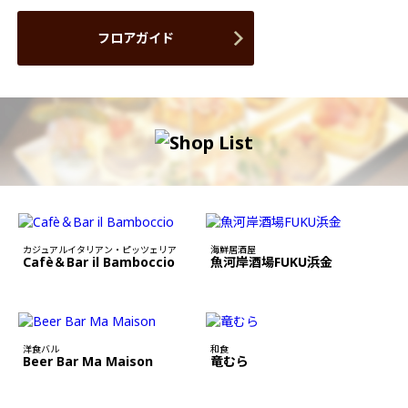
フロアガイド
カジュアルイタリアン・ピッツェリア
海鮮居酒屋
Cafè＆Bar il Bamboccio
魚河岸酒場FUKU浜金
洋食バル
和食
Beer Bar Ma Maison
竜むら