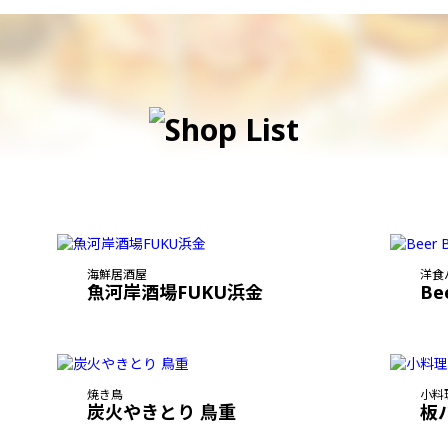
海鮮居酒屋
洋食
魚河岸酒場FUKU浜金
Be
焼き鳥
小料
炭火やきとり 鳥重
板