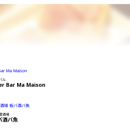
バル
er Bar Ma Maison
理酒場
バ酒バ魚