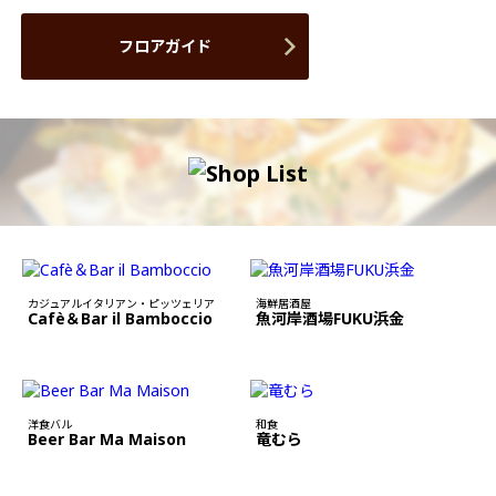
フロアガイド
カジュアルイタリアン・ピッツェリア
海鮮居酒屋
Cafè＆Bar il Bamboccio
魚河岸酒場FUKU浜金
洋食バル
和食
Beer Bar Ma Maison
竜むら