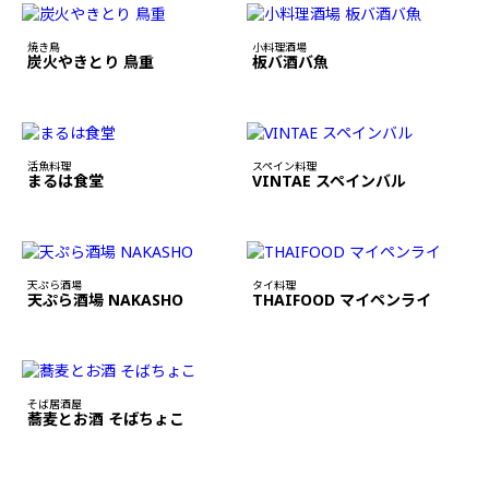
焼き鳥
小料理酒場
炭火やきとり 鳥重
板バ酒バ魚
活魚料理
スペイン料理
まるは食堂
VINTAE スペインバル
天ぷら酒場
タイ料理
天ぷら酒場 NAKASHO
THAIFOOD マイペンライ
そば居酒屋
蕎麦とお酒 そばちょこ