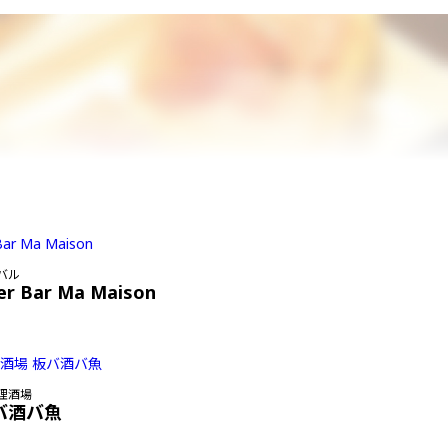
バル
er Bar Ma Maison
理酒場
バ酒バ魚