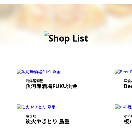
海鮮居酒屋
洋食
魚河岸酒場FUKU浜金
Be
焼き鳥
小料
炭火やきとり 鳥重
板