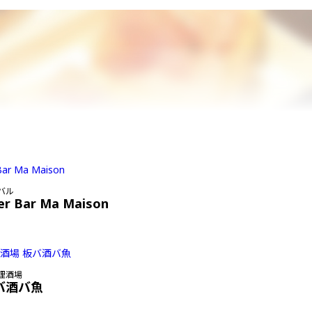
バル
er Bar Ma Maison
理酒場
バ酒バ魚