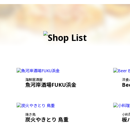
海鮮居酒屋
洋食
魚河岸酒場FUKU浜金
Be
焼き鳥
小料
炭火やきとり 鳥重
板