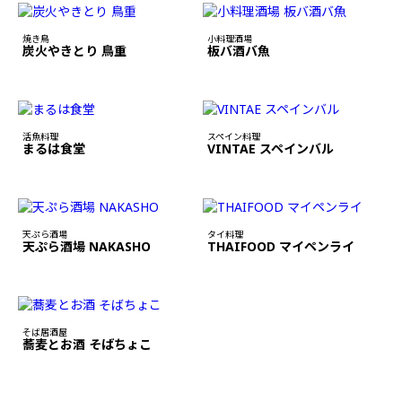
焼き鳥
小料理酒場
炭火やきとり 鳥重
板バ酒バ魚
活魚料理
スペイン料理
まるは食堂
VINTAE スペインバル
天ぷら酒場
タイ料理
天ぷら酒場 NAKASHO
THAIFOOD マイペンライ
そば居酒屋
蕎麦とお酒 そばちょこ