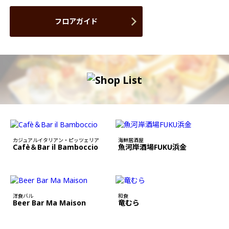
フロアガイド
カジュアルイタリアン・ピッツェリア
海鮮居酒屋
Cafè＆Bar il Bamboccio
魚河岸酒場FUKU浜金
洋食バル
和食
Beer Bar Ma Maison
竜むら