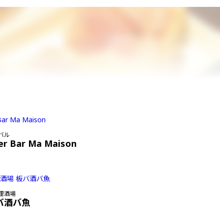
バル
er Bar Ma Maison
理酒場
バ酒バ魚