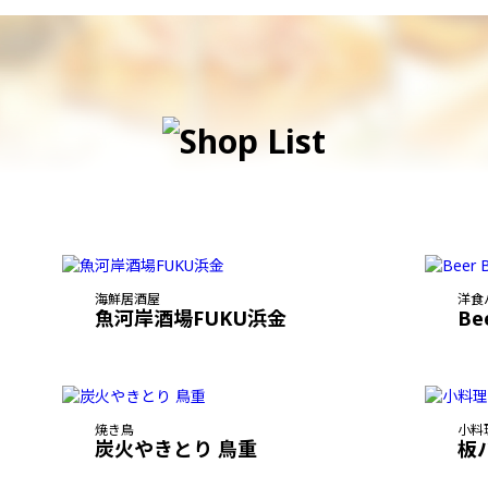
海鮮居酒屋
洋食
魚河岸酒場FUKU浜金
Be
焼き鳥
小料
炭火やきとり 鳥重
板