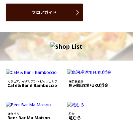
フロアガイド
カジュアルイタリアン・ピッツェリア
海鮮居酒屋
Cafè＆Bar il Bamboccio
魚河岸酒場FUKU浜金
洋食バル
和食
Beer Bar Ma Maison
竜むら