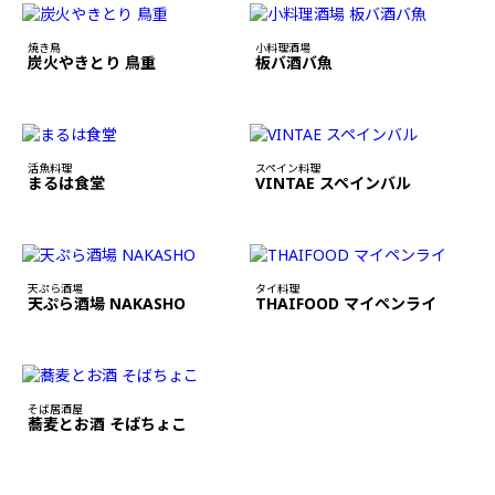
焼き鳥
小料理酒場
炭火やきとり 鳥重
板バ酒バ魚
活魚料理
スペイン料理
まるは食堂
VINTAE スペインバル
天ぷら酒場
タイ料理
天ぷら酒場 NAKASHO
THAIFOOD マイペンライ
そば居酒屋
蕎麦とお酒 そばちょこ