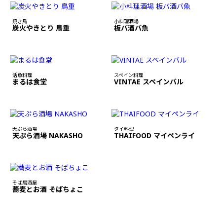
焼き鳥
小料理酒場
炭火やきとり 鳥重
板バ酒バ魚
活魚料理
スペイン料理
まるは食堂
VINTAE スペインバル
天ぷら酒場
タイ料理
天ぷら酒場 NAKASHO
THAIFOOD マイペンライ
そば居酒屋
蕎麦とお酒 そばちょこ