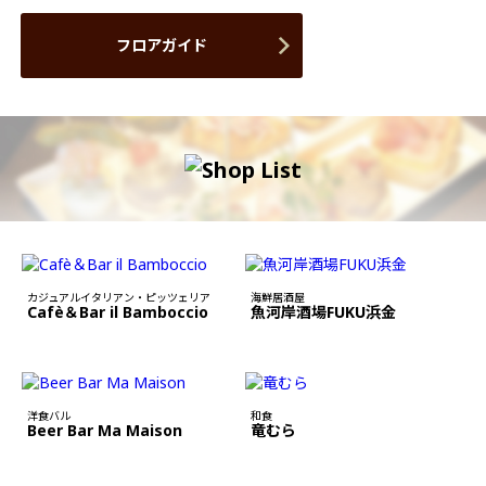
フロアガイド
カジュアルイタリアン・ピッツェリア
海鮮居酒屋
Cafè＆Bar il Bamboccio
魚河岸酒場FUKU浜金
洋食バル
和食
Beer Bar Ma Maison
竜むら