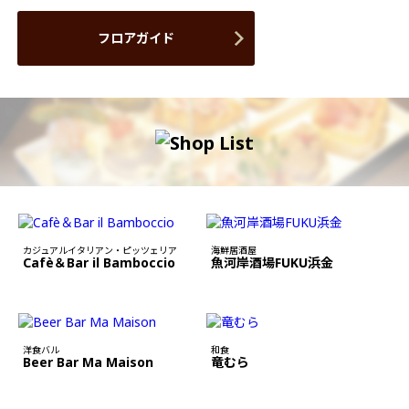
フロアガイド
カジュアルイタリアン・ピッツェリア
海鮮居酒屋
Cafè＆Bar il Bamboccio
魚河岸酒場FUKU浜金
洋食バル
和食
Beer Bar Ma Maison
竜むら