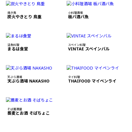
焼き鳥
小料理酒場
炭火やきとり 鳥重
板バ酒バ魚
活魚料理
スペイン料理
まるは食堂
VINTAE スペインバル
天ぷら酒場
タイ料理
天ぷら酒場 NAKASHO
THAIFOOD マイペンライ
そば居酒屋
蕎麦とお酒 そばちょこ