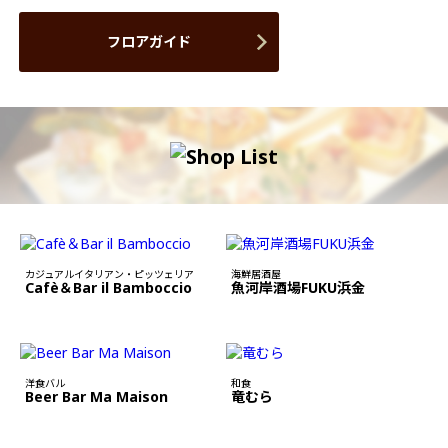
フロアガイド
カジュアルイタリアン・ピッツェリア
海鮮居酒屋
Cafè＆Bar il Bamboccio
魚河岸酒場FUKU浜金
洋食バル
和食
Beer Bar Ma Maison
竜むら