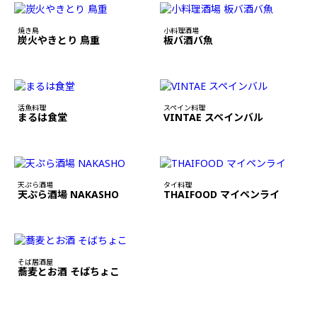
焼き鳥
小料理酒場
炭火やきとり 鳥重
板バ酒バ魚
活魚料理
スペイン料理
まるは食堂
VINTAE スペインバル
天ぷら酒場
タイ料理
天ぷら酒場 NAKASHO
THAIFOOD マイペンライ
そば居酒屋
蕎麦とお酒 そばちょこ