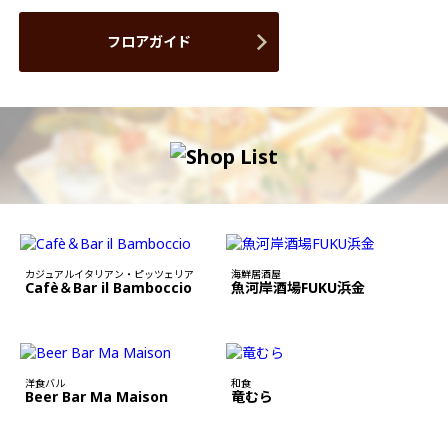
フロアガイド
カジュアルイタリアン・ピッツェリア
海鮮居酒屋
Cafè＆Bar il Bamboccio
魚河岸酒場FUKU浜金
洋食バル
和食
Beer Bar Ma Maison
竜むら