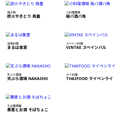
焼き鳥
小料理酒場
炭火やきとり 鳥重
板バ酒バ魚
活魚料理
スペイン料理
まるは食堂
VINTAE スペインバル
天ぷら酒場
タイ料理
天ぷら酒場 NAKASHO
THAIFOOD マイペンライ
そば居酒屋
蕎麦とお酒 そばちょこ