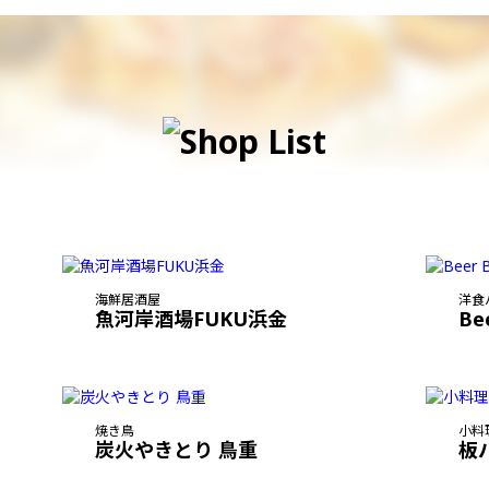
海鮮居酒屋
洋食
魚河岸酒場FUKU浜金
Be
焼き鳥
小料
炭火やきとり 鳥重
板