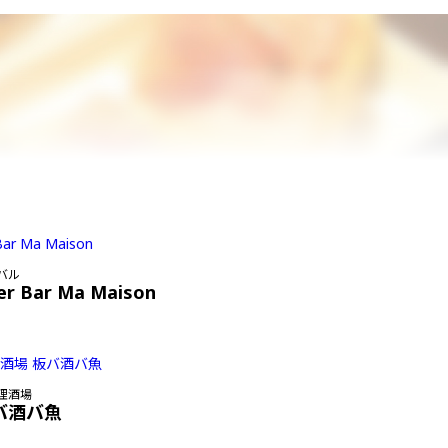
バル
er Bar Ma Maison
理酒場
バ酒バ魚