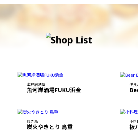
海鮮居酒屋
洋食
魚河岸酒場FUKU浜金
Be
焼き鳥
小料
炭火やきとり 鳥重
板