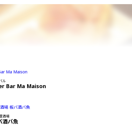
バル
er Bar Ma Maison
理酒場
バ酒バ魚