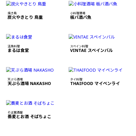
焼き鳥
小料理酒場
炭火やきとり 鳥重
板バ酒バ魚
活魚料理
スペイン料理
まるは食堂
VINTAE スペインバル
天ぷら酒場
タイ料理
天ぷら酒場 NAKASHO
THAIFOOD マイペンライ
そば居酒屋
蕎麦とお酒 そばちょこ