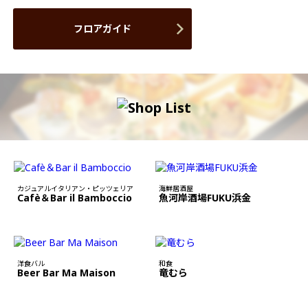
フロアガイド
カジュアルイタリアン・ピッツェリア
海鮮居酒屋
Cafè＆Bar il Bamboccio
魚河岸酒場FUKU浜金
洋食バル
和食
Beer Bar Ma Maison
竜むら