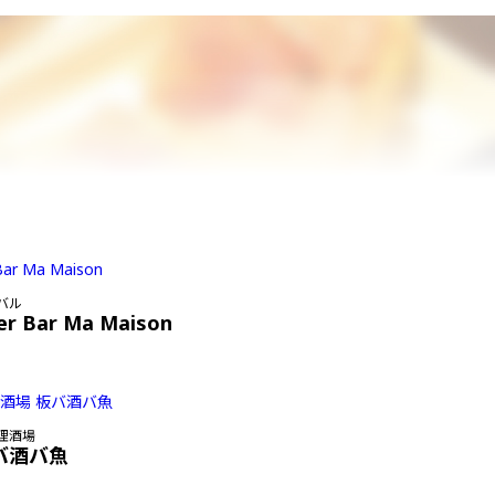
バル
er Bar Ma Maison
理酒場
バ酒バ魚