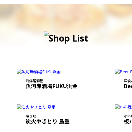
海鮮居酒屋
洋食
魚河岸酒場FUKU浜金
Be
焼き鳥
小料
炭火やきとり 鳥重
板