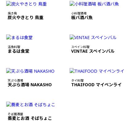
焼き鳥
小料理酒場
炭火やきとり 鳥重
板バ酒バ魚
活魚料理
スペイン料理
まるは食堂
VINTAE スペインバル
天ぷら酒場
タイ料理
天ぷら酒場 NAKASHO
THAIFOOD マイペンライ
そば居酒屋
蕎麦とお酒 そばちょこ