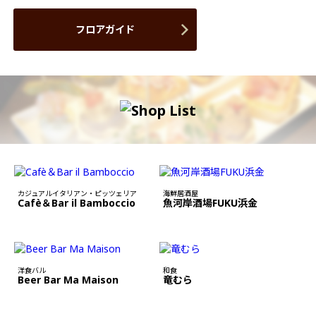
フロアガイド
カジュアルイタリアン・ピッツェリア
海鮮居酒屋
Cafè＆Bar il Bamboccio
魚河岸酒場FUKU浜金
洋食バル
和食
Beer Bar Ma Maison
竜むら