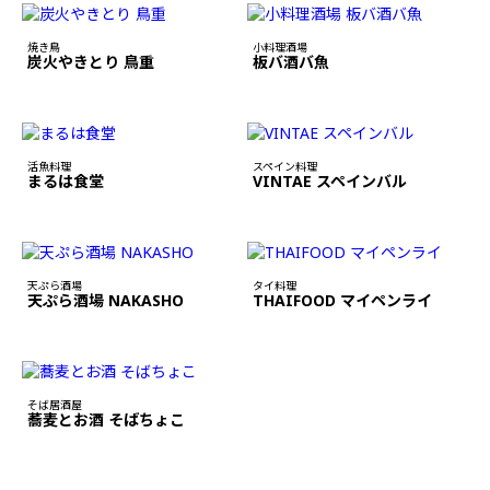
焼き鳥
小料理酒場
炭火やきとり 鳥重
板バ酒バ魚
活魚料理
スペイン料理
まるは食堂
VINTAE スペインバル
天ぷら酒場
タイ料理
天ぷら酒場 NAKASHO
THAIFOOD マイペンライ
そば居酒屋
蕎麦とお酒 そばちょこ