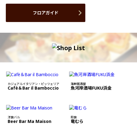
フロアガイド
カジュアルイタリアン・ピッツェリア
海鮮居酒屋
Cafè＆Bar il Bamboccio
魚河岸酒場FUKU浜金
洋食バル
和食
Beer Bar Ma Maison
竜むら