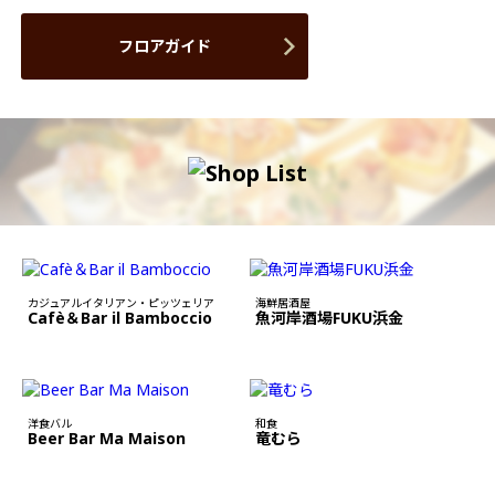
フロアガイド
カジュアルイタリアン・ピッツェリア
海鮮居酒屋
Cafè＆Bar il Bamboccio
魚河岸酒場FUKU浜金
洋食バル
和食
Beer Bar Ma Maison
竜むら