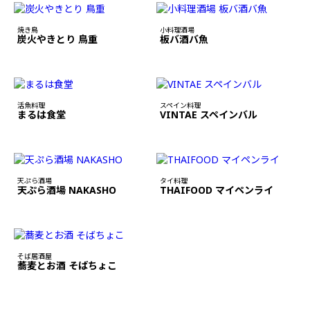
焼き鳥
小料理酒場
炭火やきとり 鳥重
板バ酒バ魚
活魚料理
スペイン料理
まるは食堂
VINTAE スペインバル
天ぷら酒場
タイ料理
天ぷら酒場 NAKASHO
THAIFOOD マイペンライ
そば居酒屋
蕎麦とお酒 そばちょこ