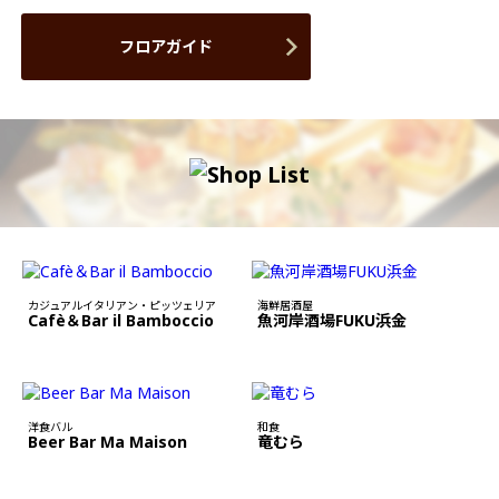
フロアガイド
カジュアルイタリアン・ピッツェリア
海鮮居酒屋
Cafè＆Bar il Bamboccio
魚河岸酒場FUKU浜金
洋食バル
和食
Beer Bar Ma Maison
竜むら