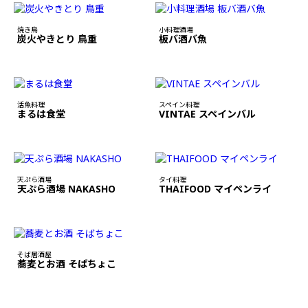
焼き鳥
小料理酒場
炭火やきとり 鳥重
板バ酒バ魚
活魚料理
スペイン料理
まるは食堂
VINTAE スペインバル
天ぷら酒場
タイ料理
天ぷら酒場 NAKASHO
THAIFOOD マイペンライ
そば居酒屋
蕎麦とお酒 そばちょこ