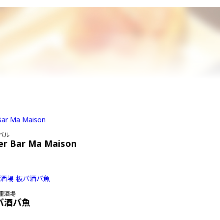
バル
er Bar Ma Maison
理酒場
バ酒バ魚