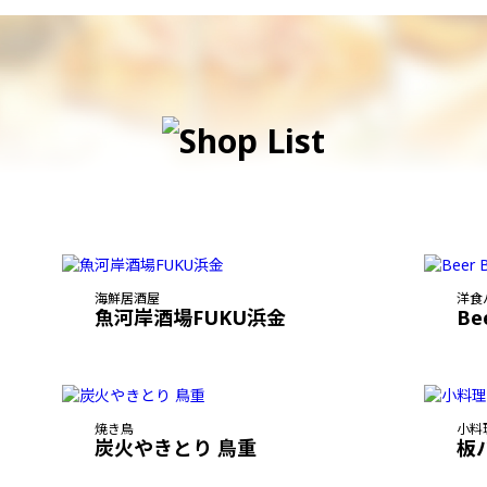
海鮮居酒屋
洋食
魚河岸酒場FUKU浜金
Be
焼き鳥
小料
炭火やきとり 鳥重
板